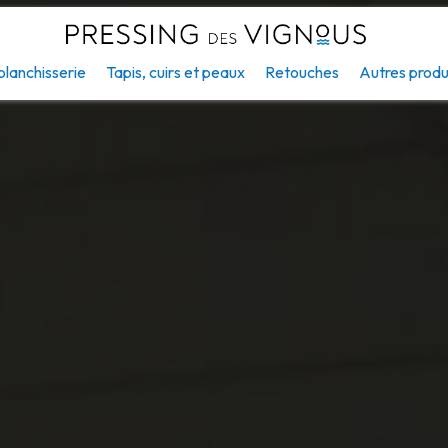
blanchisserie
Tapis, cuirs et peaux
Retouches
Autres produ